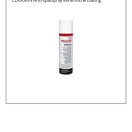
CERASKIN Anti-spatspray keramische coating