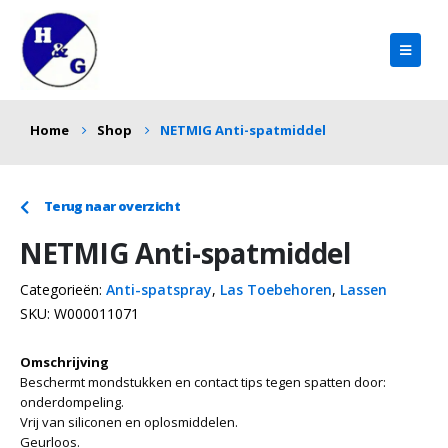
Home
Shop
NETMIG Anti-spatmiddel
Terug naar overzicht
NETMIG Anti-spatmiddel
Categorieën:
Anti-spatspray
,
Las Toebehoren
,
Lassen
SKU:
W000011071
Omschrijving
Beschermt mondstukken en contact tips tegen spatten door:
onderdompeling.
Vrij van siliconen en oplosmiddelen.
Geurloos.