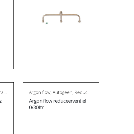
ccessoires
Argon flow
,
Autogeen
,
Reduceerventielen
z
Argon flow reduceerventiel
0/30ltr