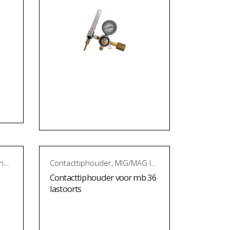
en
,
Branderaccessoires
Contacttiphouder
,
MIG/MAG lassen
,
Slijtdelen
Contacttiphouder voor mb 36
lastoorts