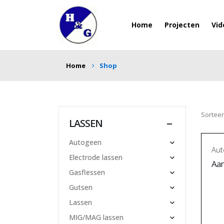
Home
Projecten
Vid
Home
Shop
Sorteer
LASSEN
Autogeen
Aut
Electrode lassen
Aan
Gasflessen
Gutsen
Lassen
MIG/MAG lassen