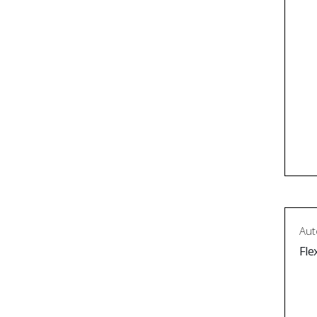
Aut
Fle