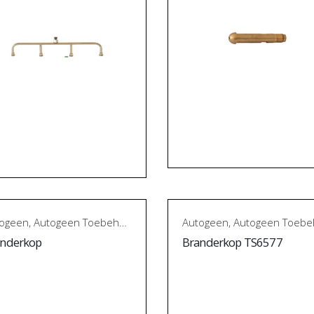
ogeen
,
Autogeen Toebehoren
,
Branderaccessoires
Autogeen
,
Autogeen Toebehor
anderkop
Branderkop TS6577