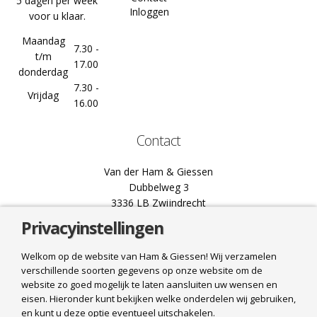
5 dagen per week
Inloggen
voor u klaar.
Maandag
7.30 -
t/m
17.00
donderdag
7.30 -
Vrijdag
16.00
Contact
Van der Ham & Giessen
Dubbelweg 3
3336 LB Zwijndrecht
Privacyinstellingen
078 61 02 444
info@hamgiessen.nl
Welkom op de website van Ham & Giessen! Wij verzamelen
verschillende soorten gegevens op onze website om de
Bel ons
website zo goed mogelijk te laten aansluiten uw wensen en
eisen. Hieronder kunt bekijken welke onderdelen wij gebruiken,
Mail ons
en kunt u deze optie eventueel uitschakelen.