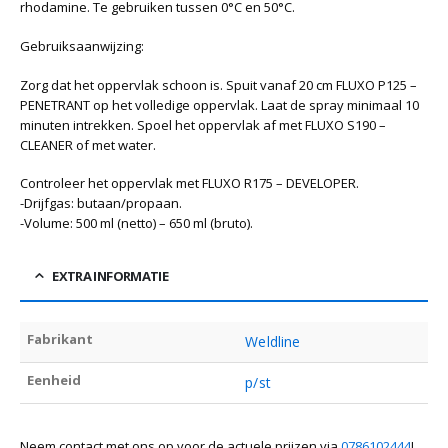
rhodamine. Te gebruiken tussen 0°C en 50°C.
Gebruiksaanwijzing:
Zorg dat het oppervlak schoon is. Spuit vanaf 20 cm FLUXO P125 –
PENETRANT op het volledige oppervlak. Laat de spray minimaal 10
minuten intrekken. Spoel het oppervlak af met FLUXO S190 –
CLEANER of met water.
Controleer het oppervlak met FLUXO R175 – DEVELOPER.
-Drijfgas: butaan/propaan.
-Volume: 500 ml (netto) – 650 ml (bruto).
EXTRA INFORMATIE
Fabrikant
Weldline
Eenheid
p/st
Neem contact met ons op voor de actuele prijzen via
0786102444
!