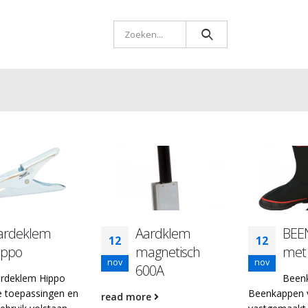
ardeklem
Aardklem
BEE
12
12
ippo
magnetisch
met
nov
nov
600A
rdeklem Hippo
Been
te toepassingen en
Beenkappen va
read more