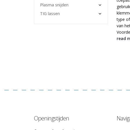
toepas
Plasma snijden
gebruik
klemme
TIG lassen
type o
van he
Voordel
read 
Openingstijden
Navig