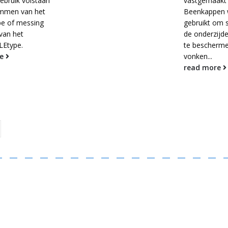
ebruik volstaan
vastgemaakt
emmen van het
Beenkappen 
e of messing
gebruikt om 
van het
de onderzijd
Etype.
te bescherm
re
vonken...
read more