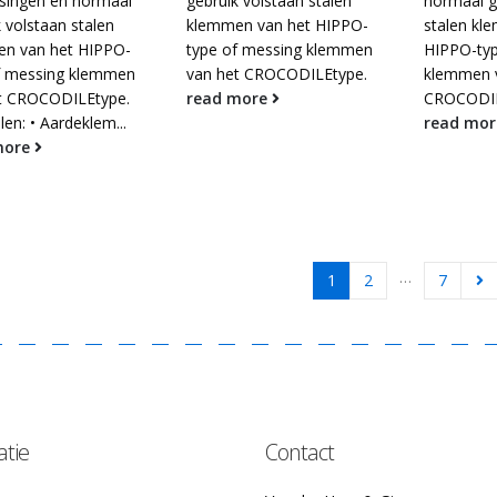
singen en normaal
gebruik volstaan stalen
normaal g
 volstaan stalen
klemmen van het HIPPO-
stalen kl
n van het HIPPO-
type of messing klemmen
HIPPO-typ
f messing klemmen
van het CROCODILEtype.
klemmen 
t CROCODILEtype.
read more
CROCODIL
en: • Aardeklem...
read mo
more
…
1
2
7
atie
Contact