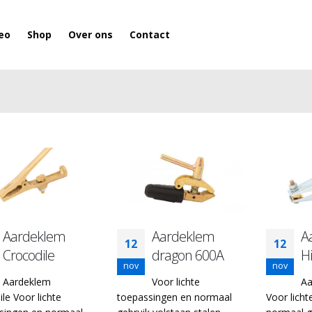
eo
Shop
Over ons
Contact
Aardeklem
Aardeklem
A
12
12
Crocodile
dragon 600A
H
nov
nov
Aardeklem
Voor lichte
Aa
le Voor lichte
toepassingen en normaal
Voor lich