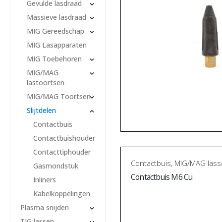
Gevulde lasdraad
Massieve lasdraad
MIG Gereedschap
MIG Lasapparaten
MIG Toebehoren
MIG/MAG
lastoortsen
MIG/MAG Toortsen
Slijtdelen
Contactbuis
Contactbuishouder
Contacttiphouder
Contactbuis
,
MIG/MAG lass
Gasmondstuk
Contactbuis M6 Cu
Inliners
Kabelkoppelingen
Plasma snijden
TIG lassen