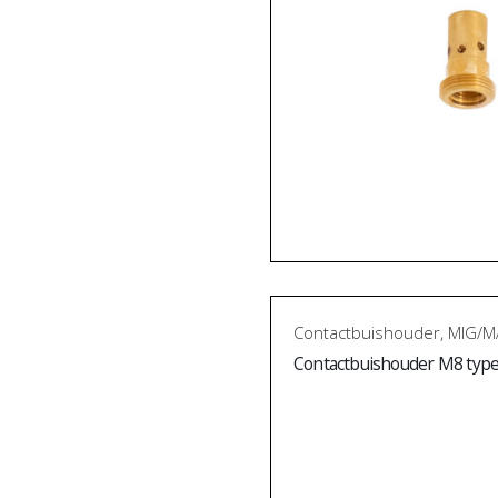
Contactbuishouder
,
MIG/M
Contactbuishouder M8 typ