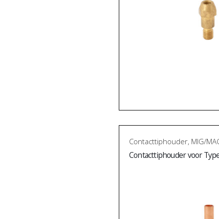
Contacttiphouder
,
MIG/MAG
Contacttiphouder voor Type