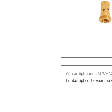
Contacttiphouder
,
MIG/MAG
Contacttiphouder voor mb 3