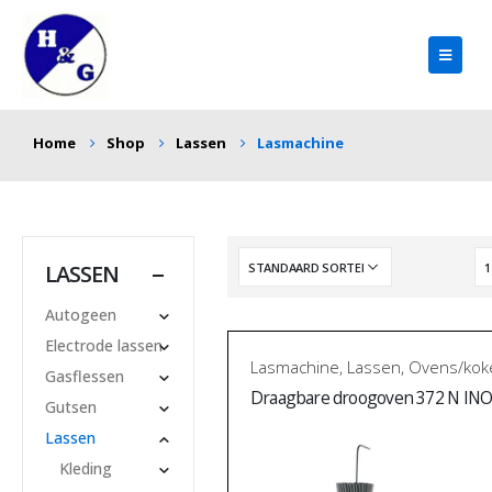
Home
Shop
Lassen
Lasmachine
LASSEN
Autogeen
Electrode lassen
Lasmachine
,
Lassen
,
Ovens/kok
Gasflessen
Draagbare droogoven 372 N IN
Gutsen
Lassen
Kleding