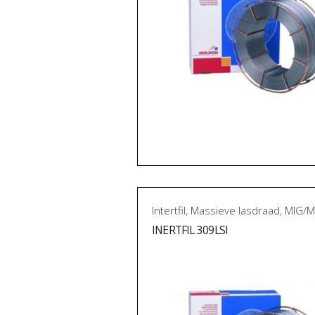
Intertfil
,
Massieve lasdraad
,
MIG/M
INERTFIL 309LSI