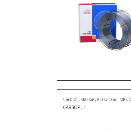
Carbofil
,
Massieve lasdraad
,
MIG/
CARBOFIL 1