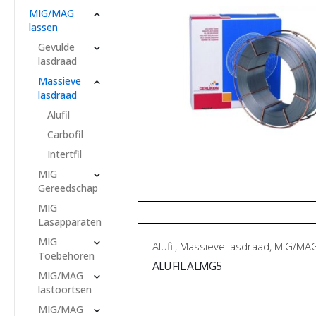
MIG/MAG
lassen
Gevulde
lasdraad
Massieve
lasdraad
Alufil
Carbofil
Intertfil
MIG
Gereedschap
MIG
Lasapparaten
MIG
Alufil
,
Massieve lasdraad
,
MIG/MAG
Toebehoren
ALUFIL ALMG5
MIG/MAG
lastoortsen
MIG/MAG