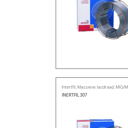
Intertfil
,
Massieve lasdraad
,
MIG/M
INERTFIL 307