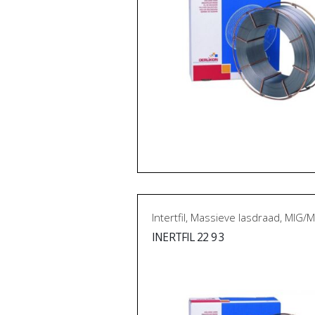
Intertfil
,
Massieve lasdraad
,
MIG/M
INERTFIL 22 9 3