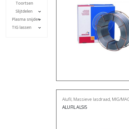
Toortsen
Slijtdelen
Plasma snijden
TIG lassen
Alufil
,
Massieve lasdraad
,
MIG/MAG
ALUFIL ALSI5