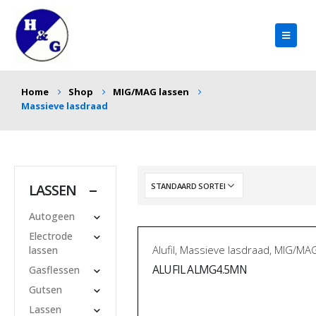
Home
Shop
MIG/MAG lassen
Massieve lasdraad
LASSEN
Autogeen
Electrode
Alufil
,
Massieve lasdraad
,
MIG/MAG
lassen
ALUFIL ALMG4.5MN
Gasflessen
Gutsen
Lassen