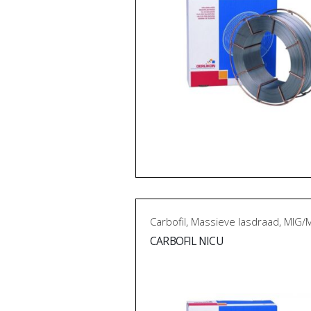
Carbofil
,
Massieve lasdraad
,
MIG/
CARBOFIL NICU