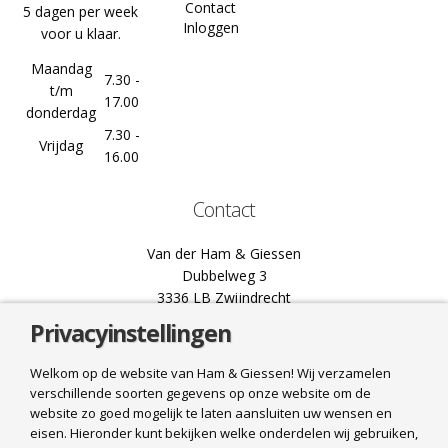
Contact
5 dagen per week
Inloggen
voor u klaar.
Maandag
7.30 -
t/m
17.00
donderdag
7.30 -
Vrijdag
16.00
Contact
Van der Ham & Giessen
Dubbelweg 3
3336 LB Zwijndrecht
Privacyinstellingen
078 61 02 444
info@hamgiessen.nl
Welkom op de website van Ham & Giessen! Wij verzamelen
verschillende soorten gegevens op onze website om de
Bel ons
website zo goed mogelijk te laten aansluiten uw wensen en
eisen. Hieronder kunt bekijken welke onderdelen wij gebruiken,
Mail ons