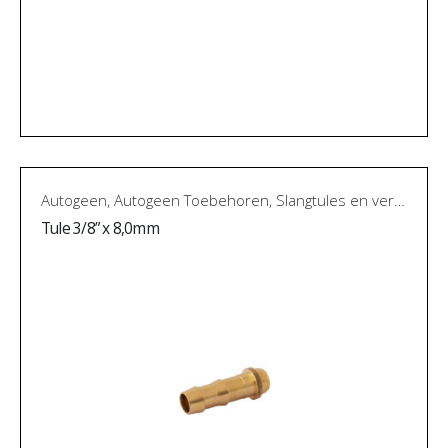
Autogeen
,
Autogeen Toebehoren
,
Slangtules en verloopnippels
Tule 3/8” x 8,0mm