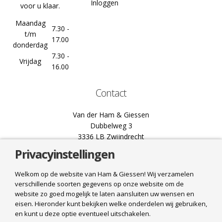
Inloggen
voor u klaar.
Maandag
7.30 -
t/m
17.00
donderdag
7.30 -
Vrijdag
16.00
Contact
Van der Ham & Giessen
Dubbelweg 3
3336 LB Zwijndrecht
Privacyinstellingen
078 61 02 444
info@hamgiessen.nl
Welkom op de website van Ham & Giessen! Wij verzamelen
verschillende soorten gegevens op onze website om de
Bel ons
website zo goed mogelijk te laten aansluiten uw wensen en
eisen. Hieronder kunt bekijken welke onderdelen wij gebruiken,
Mail ons
en kunt u deze optie eventueel uitschakelen.