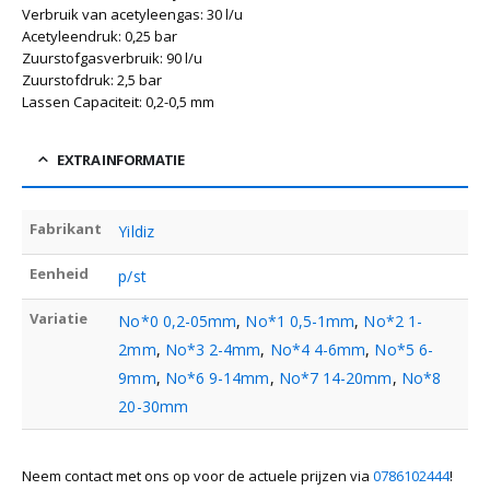
Verbruik van acetyleengas: 30 l/u
Acetyleendruk: 0,25 bar
Zuurstofgasverbruik: 90 l/u
Zuurstofdruk: 2,5 bar
Lassen Capaciteit: 0,2-0,5 mm
EXTRA INFORMATIE
Fabrikant
Yildiz
Eenheid
p/st
Variatie
No*0 0,2-05mm
,
No*1 0,5-1mm
,
No*2 1-
2mm
,
No*3 2-4mm
,
No*4 4-6mm
,
No*5 6-
9mm
,
No*6 9-14mm
,
No*7 14-20mm
,
No*8
20-30mm
Neem contact met ons op voor de actuele prijzen via
0786102444
!