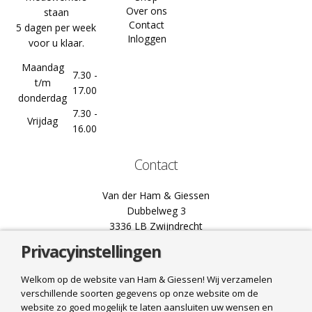
Over ons
staan
Contact
5 dagen per week
Inloggen
voor u klaar.
Maandag
7.30 -
t/m
17.00
donderdag
7.30 -
Vrijdag
16.00
Contact
Van der Ham & Giessen
Dubbelweg 3
3336 LB Zwijndrecht
Privacyinstellingen
078 61 02 444
info@hamgiessen.nl
Welkom op de website van Ham & Giessen! Wij verzamelen
verschillende soorten gegevens op onze website om de
Bel ons
website zo goed mogelijk te laten aansluiten uw wensen en