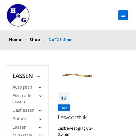
Home
Shop
No*2 1-2mm
LASSEN
Autogeen
Electrode
12
lassen
nov
Gasflessen
Lasvoorstuk
Gutsen
Lassen
Lasbevestiging 0,2-
0,5 mm
MIG/MAG