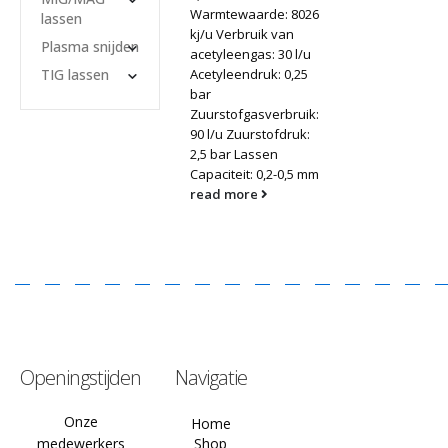
Warmtewaarde: 8026
lassen
kj/u Verbruik van
Plasma snijden
acetyleengas: 30 l/u
TIG lassen
Acetyleendruk: 0,25
bar
Zuurstofgasverbruik:
90 l/u Zuurstofdruk:
2,5 bar Lassen
Capaciteit: 0,2-0,5 mm
read more
Openingstijden
Navigatie
Onze
Home
medewerkers
Shop