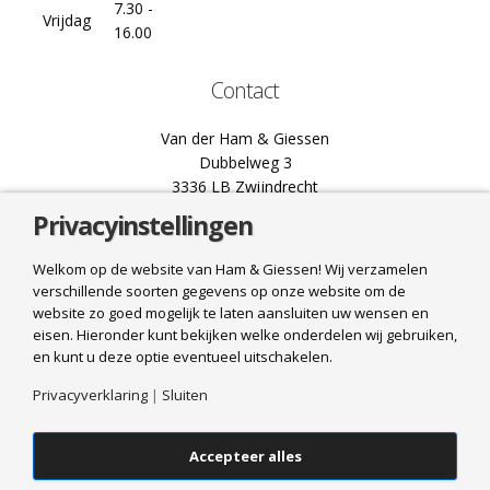
7.30 -
Vrijdag
16.00
Contact
Van der Ham & Giessen
Dubbelweg 3
3336 LB Zwijndrecht
Privacyinstellingen
078 61 02 444
info@hamgiessen.nl
Welkom op de website van Ham & Giessen! Wij verzamelen
verschillende soorten gegevens op onze website om de
Bel ons
website zo goed mogelijk te laten aansluiten uw wensen en
eisen. Hieronder kunt bekijken welke onderdelen wij gebruiken,
Mail ons
en kunt u deze optie eventueel uitschakelen.
Privacyverklaring
|
Sluiten
Accepteer alles
© 2025 Van der Ham & Giessen. All Rights Reserved. Realisatie
HJ
Media Groep
|
Algemene voorwaarden
|
Verzend- en