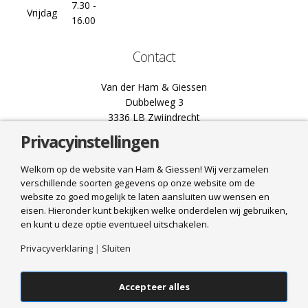
7.30 -
Vrijdag
16.00
Contact
Van der Ham & Giessen
Dubbelweg 3
3336 LB Zwijndrecht
Privacyinstellingen
078 61 02 444
info@hamgiessen.nl
Welkom op de website van Ham & Giessen! Wij verzamelen
verschillende soorten gegevens op onze website om de
Bel ons
website zo goed mogelijk te laten aansluiten uw wensen en
eisen. Hieronder kunt bekijken welke onderdelen wij gebruiken,
Mail ons
en kunt u deze optie eventueel uitschakelen.
Privacyverklaring
|
Sluiten
Accepteer alles
© 2025 Van der Ham & Giessen. All Rights Reserved. Realisatie
HJ
Media Groep
|
Algemene voorwaarden
|
Verzend- en