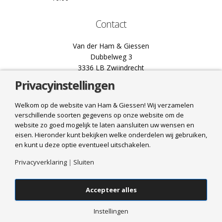
Contact
Van der Ham & Giessen
Dubbelweg 3
3336 LB Zwijndrecht
Privacyinstellingen
078 61 02 444
info@hamgiessen.nl
Welkom op de website van Ham & Giessen! Wij verzamelen
verschillende soorten gegevens op onze website om de
Bel ons
website zo goed mogelijk te laten aansluiten uw wensen en
eisen. Hieronder kunt bekijken welke onderdelen wij gebruiken,
Mail ons
en kunt u deze optie eventueel uitschakelen.
Privacyverklaring
|
Sluiten
Accepteer alles
© 2025 Van der Ham & Giessen. All Rights Reserved. Realisatie
HJ
Media Groep
|
Algemene voorwaarden
|
Verzend- en
Instellingen
leveringsbeleid