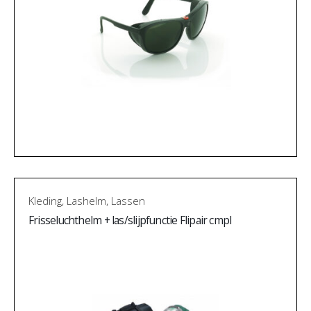
Kleding
,
Lashelm
,
Lassen
Frisseluchthelm + las/slijpfunctie Flipair cmpl