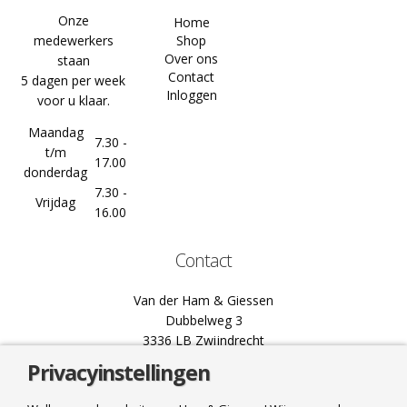
Onze
Home
medewerkers
Shop
Over ons
staan
Contact
5 dagen per week
Inloggen
voor u klaar.
Maandag
7.30 -
t/m
17.00
donderdag
7.30 -
Vrijdag
16.00
Contact
Van der Ham & Giessen
Dubbelweg 3
3336 LB Zwijndrecht
Privacyinstellingen
078 61 02 444
info@hamgiessen.nl