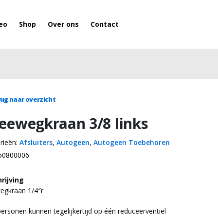
eo
Shop
Over ons
Contact
ug naar overzicht
eewegkraan 3/8 links
rieën:
Afsluiters
,
Autogeen
,
Autogeen Toebehoren
50800006
rijving
gkraan 1/4″r
ersonen kunnen tegelijkertijd op één reduceerventiel