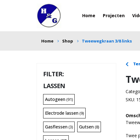
Home
Projecten
Vid
Home
Shop
Tweewegkraan 3/8 links
Ter
Tw
LASSEN
Catego
Autogeen
(91)
SKU:
1
Electrode lassen
(9)
Omsch
Tweewe
Gasflessen
Gutsen
(3)
(8)
Twee p