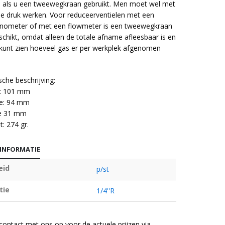
 als u een tweewegkraan gebruikt. Men moet wel met
de druk werken. Voor reduceerventielen met een
anometer of met een flowmeter is een tweewegkraan
schikt, omdat alleen de totale afname afleesbaar is en
t kunt zien hoeveel gas er per werkplek afgenomen
che beschrijving:
: 101 mm
e: 94 mm
e 31 mm
: 274 gr.
 INFORMATIE
eid
p/st
tie
1/4''R
ontact met ons op voor de actuele prijzen via