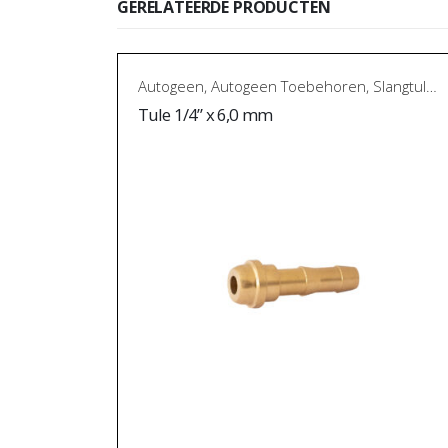
GERELATEERDE PRODUCTEN
Autogeen
,
Autogeen Toebehoren
,
Slangtules en verloopnippels
Tule 1/4” x 6,0 mm