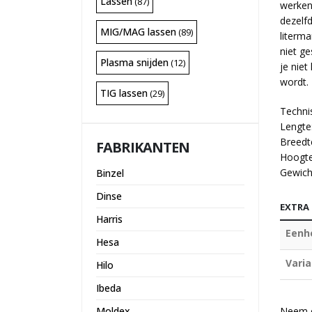
Lassen
(87)
werken
dezelf
MIG/MAG lassen
(89)
literm
niet ge
Plasma snijden
(12)
je nie
wordt.
TIG lassen
(29)
Technis
Lengte
Breedt
FABRIKANTEN
Hoogt
Gewicht
Binzel
Dinse
EXTRA
Harris
Eenh
Hesa
Varia
Hilo
Ibeda
Moldex
Neem c