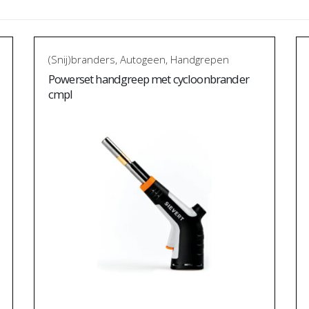
(Snij)branders
,
Autogeen
,
Handgrepen
Powerset handgreep met cycloonbrander
cmpl