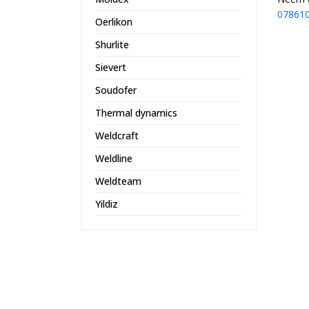
07861
Oerlikon
Shurlite
Sievert
Soudofer
Thermal dynamics
Weldcraft
Weldline
Weldteam
Yildiz