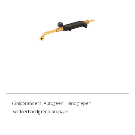
(Snij)branders
,
Autogeen
,
Handgrepen
Soldeerhandgreep propaan