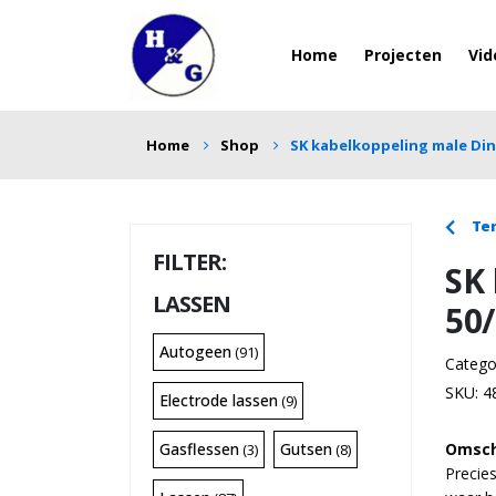
Home
Projecten
Vid
Home
Shop
SK kabelkoppeling male Di
Ter
SK
LASSEN
50
Autogeen
(91)
Catego
SKU:
4
Electrode lassen
(9)
Gasflessen
Gutsen
Omsch
(3)
(8)
Precie