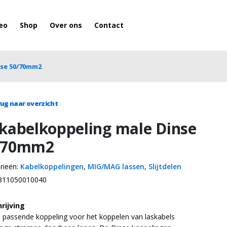
eo
Shop
Over ons
Contact
nse 50/70mm2
ug naar overzicht
 kabelkoppeling male Dinse
/70mm2
rieën:
Kabelkoppelingen
,
MIG/MAG lassen
,
Slijtdelen
811050010040
rijving
s passende koppeling voor het koppelen van laskabels