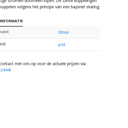
oge stromen doorheen lopen. De Dinse koppelingen
 koppelen volgens het principe van een bajonet sluiting.
 INFORMATIE
ikant
Dinse
eid
p/st
ontact met ons op voor de actuele prijzen via
02444
!