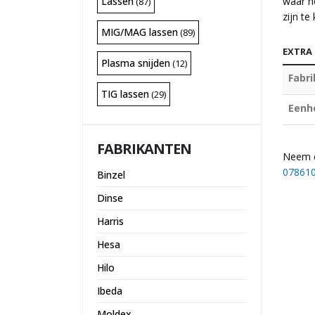
Lassen
waar h
(87)
zijn te
MIG/MAG lassen
(89)
EXTRA
Plasma snijden
(12)
Fabr
TIG lassen
(29)
Eenh
FABRIKANTEN
Neem c
07861
Binzel
Dinse
Harris
Hesa
Hilo
Ibeda
Moldex