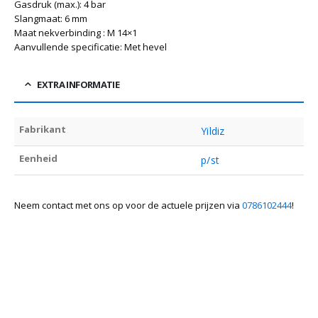
Gasdruk (max.): 4 bar
Slangmaat: 6 mm
Maat nekverbinding : M 14×1
Aanvullende specificatie: Met hevel
EXTRA INFORMATIE
Fabrikant
Yildiz
Eenheid
p/st
Neem contact met ons op voor de actuele prijzen via
0786102444
!