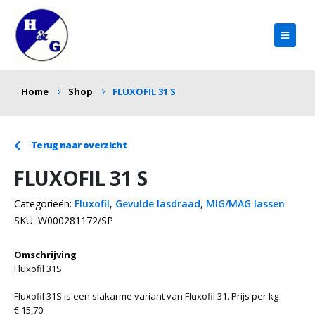
Home
Shop
FLUXOFIL 31 S
Terug naar overzicht
FLUXOFIL 31 S
Categorieën:
Fluxofil
,
Gevulde lasdraad
,
MIG/MAG lassen
SKU:
W000281172/SP
Omschrijving
Fluxofil 31S
Fluxofil 31S is een slakarme variant van Fluxofil 31. Prijs per kg
€ 15,70.