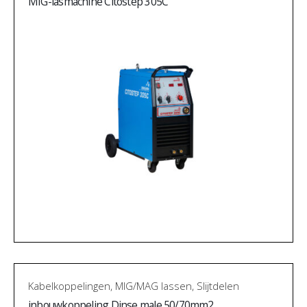
MIG-lasmachine Citostep 305C
Kabelkoppelingen
,
MIG/MAG lassen
,
Slijtdelen
inbouwkoppeling Dinse male 50/70mm2