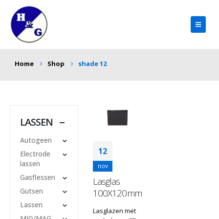
Home
Shop
shade 12
LASSEN
Autogeen
12
Electrode
lassen
nov
Gasflessen
Lasglas
Gutsen
100X120mm
Lassen
Lasglazen met
MIG/MAG