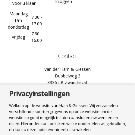
Inloggen
voor u klaar.
Maandag
7.30 -
t/m
17.00
donderdag
7.30 -
Vrijdag
16.00
Contact
Van der Ham & Giessen
Dubbelweg 3
3336 LB Zwijndrecht
Privacyinstellingen
078 61 02 444
info@hamgiessen.nl
Welkom op de website van Ham & Giessen! Wij verzamelen
verschillende soorten gegevens op onze website om de
Bel ons
website zo goed mogelijk te laten aansluiten uw wensen en
eisen. Hieronder kunt bekijken welke onderdelen wij gebruiken,
Mail ons
en kunt u deze optie eventueel uitschakelen.