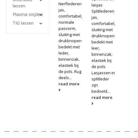
Nerflederen
lasjas
lassen
jas,
Splitlederen
Plasma snijden
comfortabel,
jas,
normale
TIG lassen
comfortabel,
pasvorm,
sluiting met
sluiting met
drukknopen
drukknopen
bedekt met
bedekt met
leer,
leder,
binnenzak,
binnenzak,
elastiek bij
elastiek bij
de pols.
de pols. Rug
Lasjassen in
deels...
splitleder
read more
zijn
bedoeld...
read more