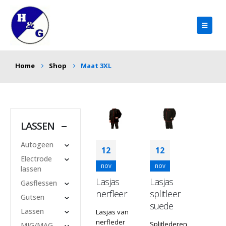
Home
Shop
Maat 3XL
LASSEN
Autogeen
12
12
Electrode
nov
nov
lassen
Lasjas
Lasjas
Gasflessen
nerfleer
splitleer
Gutsen
suede
Lassen
Lasjas van
nerfleder
Splitlederen
MIG/MAG