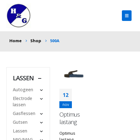
Home
Shop
500A
LASSEN
Autogeen
12
Electrode
lassen
nov
Gasflessen
Optimus
lastang
Gutsen
Lassen
Optimus
MIG/MAG
lastang