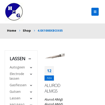
Home
Shop
4.0X1000XBOX05
LASSEN
Autogeen
12
Electrode
nov
lassen
ALUROD
Gasflessen
ALMG5
Gutsen
Lassen
Alurod AlMg5
Alurod AIMg5
MIG/MAG