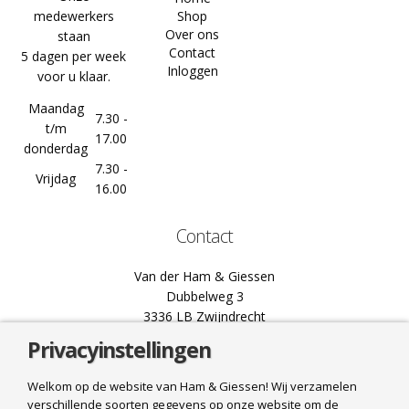
medewerkers
Shop
Over ons
staan
Contact
5 dagen per week
Inloggen
voor u klaar.
Maandag
7.30 -
t/m
17.00
donderdag
7.30 -
Vrijdag
16.00
Contact
Van der Ham & Giessen
Dubbelweg 3
3336 LB Zwijndrecht
Privacyinstellingen
078 61 02 444
info@hamgiessen.nl
Welkom op de website van Ham & Giessen! Wij verzamelen
verschillende soorten gegevens op onze website om de
Bel ons