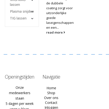
de dubbele
lassen
coating zorgt voor
Plasma snijden
uitzonderlijke
goede
TIG lassen
laseigenschappen
en een...
read more
Openingstijden
Navigatie
Onze
Home
medewerkers
Shop
Over ons
staan
Contact
5 dagen per week
Inloggen
voor u klaar.