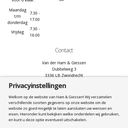
Maandag
7.30 -
t/m
17.00
donderdag
7.30 -
Vrijdag
16.00
Contact
Van der Ham & Giessen
Dubbelweg 3
3336 LB Zwijndrecht
Privacyinstellingen
078 61 02 444
info@hamgiessen.nl
Welkom op de website van Ham & Giessen! Wij verzamelen
verschillende soorten gegevens op onze website om de
Bel ons
website zo goed mogelijk te laten aansluiten uw wensen en
eisen. Hieronder kunt bekijken welke onderdelen wij gebruiken,
Mail ons
en kunt u deze optie eventueel uitschakelen.