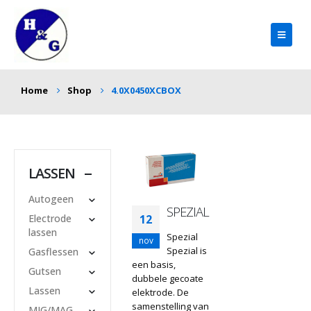
Home
Shop
4.0X0450XCBOX
LASSEN
Autogeen
SPEZIAL
Electrode
12
lassen
Spezial
nov
Spezial is
Gasflessen
een basis,
Gutsen
dubbele gecoate
Lassen
elektrode. De
samenstelling van
MIG/MAG