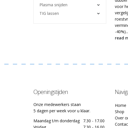
dubbel
Plasma snijden
voor h
vergeli
TIG lassen
roestvr
vermin
-40%)..
read 
Openingstijden
Navig
Onze medewerkers staan
Home
5 dagen per week voor u klaar.
Shop
Over o
Maandag t/m donderdag
7.30 - 17.00
Contac
Vrijdag
7.30 - 16.00