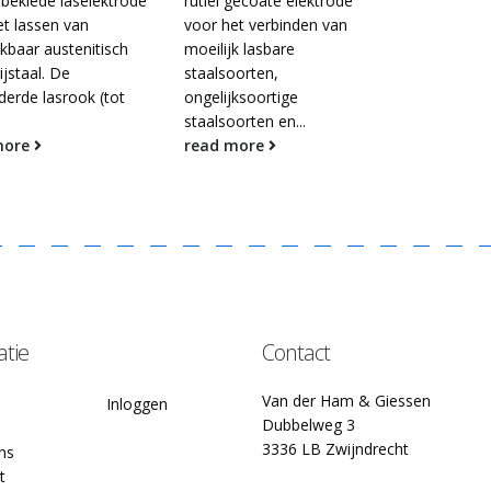
 beklede laselektrode
rutiel gecoate elektrode
et lassen van
voor het verbinden van
jkbaar austenitisch
moeilijk lasbare
ijstaal. De
staalsoorten,
derde lasrook (tot
ongelijksoortige
.
staalsoorten en...
more
read more
atie
Contact
Van der Ham & Giessen
Inloggen
Dubbelweg 3
3336 LB Zwijndrecht
ns
t