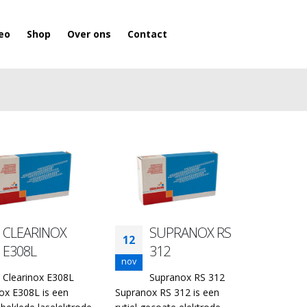
eo
Shop
Over ons
Contact
CLEARINOX
SUPRANOX RS
12
E308L
312
nov
Clearinox E308L
Supranox RS 312
nox E308L is een
Supranox RS 312 is een