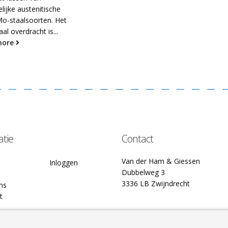
lijke austenitische
Mo-staalsoorten. Het
al overdracht is...
more
atie
Contact
Van der Ham & Giessen
Inloggen
Dubbelweg 3
3336 LB Zwijndrecht
ns
t