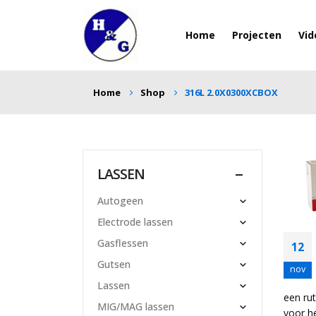
Home
Projecten
Vid
Home
Shop
316L 2.0X0300XCBOX
LASSEN
Autogeen
Electrode lassen
Gasflessen
12
Gutsen
nov
Lassen
een rut
MIG/MAG lassen
voor h