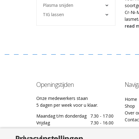
Plasma snijden
soortge
Cr-Ni-
TIG lassen
lasmeta
read 
Openingstijden
Navig
Onze medewerkers staan
Home
5 dagen per week voor u klaar.
Shop
Over o
Maandag t/m donderdag
7.30 - 17.00
Contac
Vrijdag
7.30 - 16.00
Privacyinstellingen