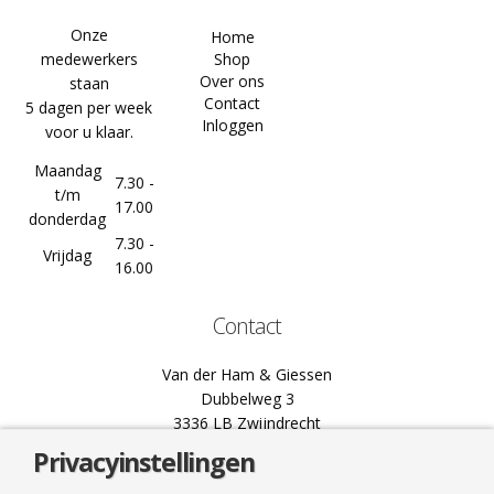
Onze
Home
medewerkers
Shop
Over ons
staan
Contact
5 dagen per week
Inloggen
voor u klaar.
Maandag
7.30 -
t/m
17.00
donderdag
7.30 -
Vrijdag
16.00
Contact
Van der Ham & Giessen
Dubbelweg 3
3336 LB Zwijndrecht
Privacyinstellingen
078 61 02 444
info@hamgiessen.nl