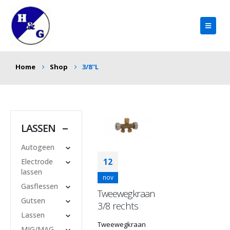
Home
Shop
3/8''L
LASSEN
Autogeen
12
Electrode
lassen
nov
Gasflessen
Tweewegkraan
Gutsen
3/8 rechts
Lassen
Tweewegkraan
MIG/MAG