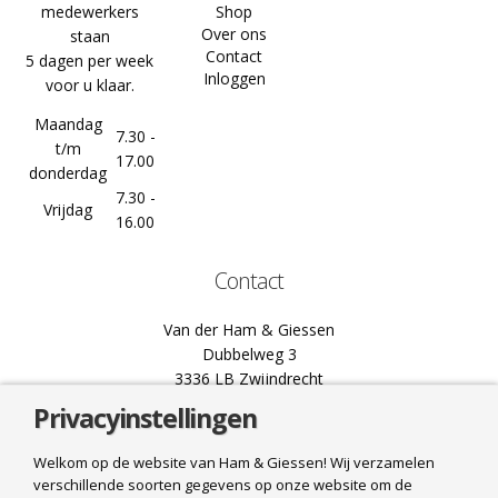
medewerkers
Shop
Over ons
staan
Contact
5 dagen per week
Inloggen
voor u klaar.
Maandag
7.30 -
t/m
17.00
donderdag
7.30 -
Vrijdag
16.00
Contact
Van der Ham & Giessen
Dubbelweg 3
3336 LB Zwijndrecht
Privacyinstellingen
078 61 02 444
info@hamgiessen.nl
Welkom op de website van Ham & Giessen! Wij verzamelen
verschillende soorten gegevens op onze website om de
Bel ons