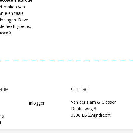
gecoate electrode
et maken van
rije en taaie
bindingen. Deze
de heeft goede...
more
atie
Contact
Van der Ham & Giessen
Inloggen
Dubbelweg 3
3336 LB Zwijndrecht
ns
t