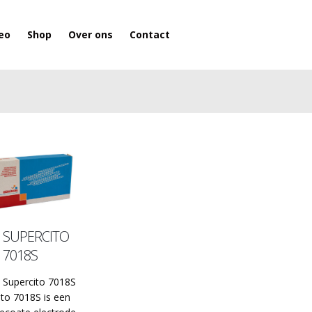
eo
Shop
Over ons
Contact
SUPERCITO
7018S
Supercito 7018S
ito 7018S is een