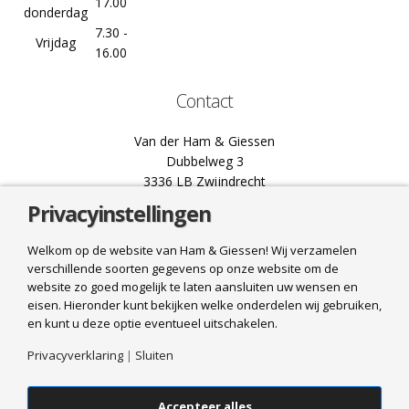
17.00
donderdag
7.30 -
Vrijdag
16.00
Contact
Van der Ham & Giessen
Dubbelweg 3
3336 LB Zwijndrecht
Privacyinstellingen
078 61 02 444
info@hamgiessen.nl
Welkom op de website van Ham & Giessen! Wij verzamelen
verschillende soorten gegevens op onze website om de
Bel ons
website zo goed mogelijk te laten aansluiten uw wensen en
eisen. Hieronder kunt bekijken welke onderdelen wij gebruiken,
Mail ons
en kunt u deze optie eventueel uitschakelen.
Privacyverklaring
|
Sluiten
Accepteer alles
© 2025 Van der Ham & Giessen. All Rights Reserved. Realisatie
HJ