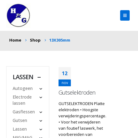
Home
Shop
13X305mm
12
LASSEN
nov
Autogeen
Gutselektroden
Electrode
lassen
GUTSELEKTRODEN Platte
elektroden • Hoogste
Gasflessen
verwijderingspercentage.
Gutsen
• Voor het verwijderen
van foutief laswerk, het
Lassen
voorbereiden van
MIG/MAG