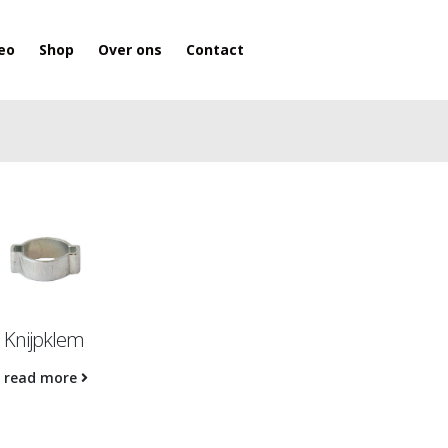
eo
Shop
Over ons
Contact
Knijpklem
read more