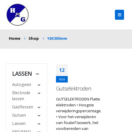
Home
Shop
10X305mm
12
LASSEN
nov
Autogeen
Gutselektroden
Electrode
lassen
GUTSELEKTRODEN Platte
elektroden • Hoogste
Gasflessen
verwijderingspercentage.
Gutsen
• Voor het verwijderen
van foutief laswerk, het
Lassen
voorbereiden van
MIG/MAG