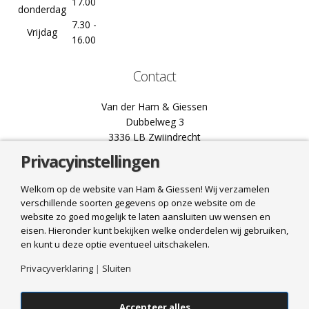
17.00
donderdag
7.30 -
Vrijdag
16.00
Contact
Van der Ham & Giessen
Dubbelweg 3
3336 LB Zwijndrecht
Privacyinstellingen
078 61 02 444
info@hamgiessen.nl
Welkom op de website van Ham & Giessen! Wij verzamelen
verschillende soorten gegevens op onze website om de
Bel ons
website zo goed mogelijk te laten aansluiten uw wensen en
eisen. Hieronder kunt bekijken welke onderdelen wij gebruiken,
Mail ons
en kunt u deze optie eventueel uitschakelen.
Privacyverklaring
|
Sluiten
Accepteer alles
© 2025 Van der Ham & Giessen. All Rights Reserved. Realisatie
HJ