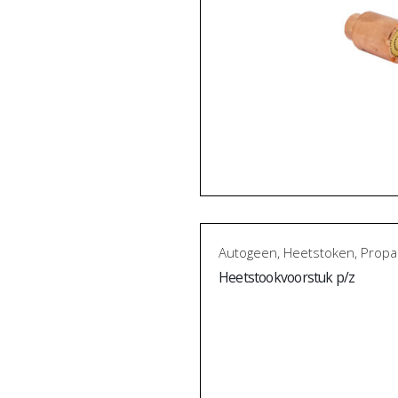
Autogeen
,
Heetstoken
,
Propa
Heetstookvoorstuk p/z