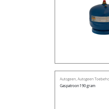
Autogeen
,
Autogeen Toebeh
Gaspatroon 190 gram