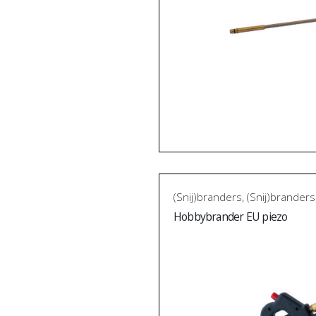
(Snij)branders
,
(Snij)branders
Hobbybrander EU piezo