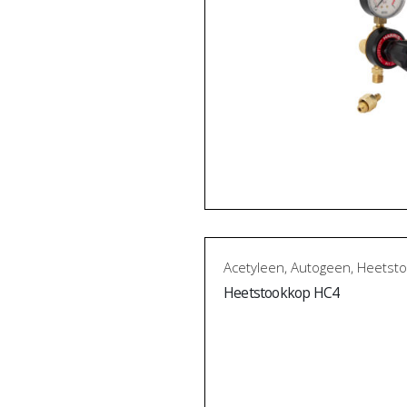
Acetyleen
,
Autogeen
,
Heetst
Heetstookkop HC4