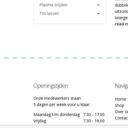
Plasma snijden
dubbel
uitzond
TIG lassen
laseig
read 
Openingstijden
Navig
Onze medewerkers staan
Home
5 dagen per week voor u klaar.
Shop
Over o
Maandag t/m donderdag
7.30 - 17.00
Contac
Vrijdag
7.30 - 16.00