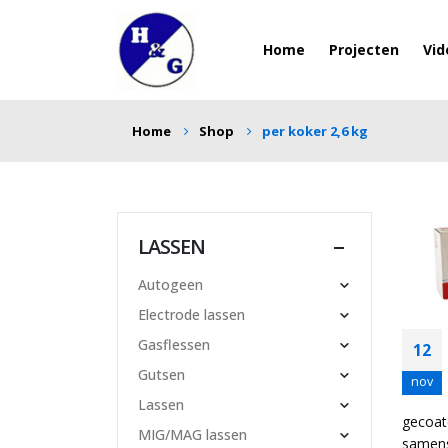
Home
Projecten
Vid
Home
Shop
per koker 2,6 kg
LASSEN
Autogeen
Electrode lassen
Gasflessen
12
Gutsen
nov
Lassen
gecoat
MIG/MAG lassen
samens