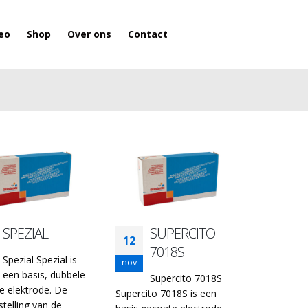
eo
Shop
Over ons
Contact
SPEZIAL
SUPERCITO
12
7018S
Spezial Spezial is
nov
een basis, dubbele
Supercito 7018S
e elektrode. De
Supercito 7018S is een
telling van de