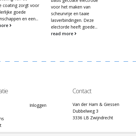
basis gecoate electrode
e coating zorgt voor
voor het maken van
erlijke goede
scheurvrije en taaie
enschappen en een...
lasverbindingen. Deze
more
electorde heeft goede...
read more
atie
Contact
Van der Ham & Giessen
Inloggen
Dubbelweg 3
3336 LB Zwijndrecht
ns
t