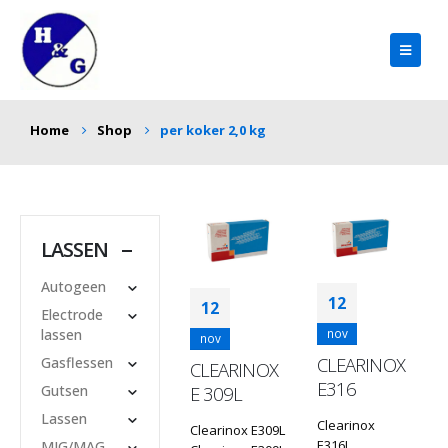
Home
Shop
per koker 2,0 kg
LASSEN
Autogeen
12
12
Electrode
lassen
nov
nov
CLEARINOX
Gasflessen
CLEARINOX
E316
Gutsen
E 309L
Lassen
Clearinox
Clearinox E309L
E316L
MIG/MAG