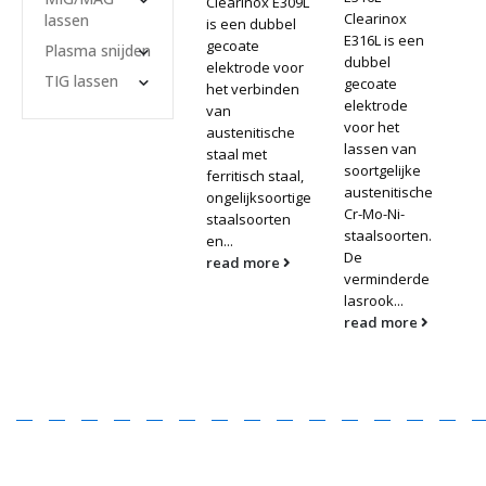
Clearinox E309L
Clearinox
lassen
is een dubbel
E316L is een
gecoate
Plasma snijden
dubbel
elektrode voor
TIG lassen
gecoate
het verbinden
elektrode
van
voor het
austenitische
lassen van
staal met
soortgelijke
ferritisch staal,
austenitische
ongelijksoortige
Cr-Mo-Ni-
staalsoorten
staalsoorten.
en...
De
read more
verminderde
lasrook...
read more