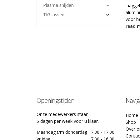
Plasma snijden
laagge
alumin
TIG lassen
voor he
read 
Openingstijden
Navig
Onze medewerkers staan
Home
5 dagen per week voor u klaar.
Shop
Over o
Maandag t/m donderdag
7.30 - 17.00
Contac
Vrijdag
7.30 - 16.00