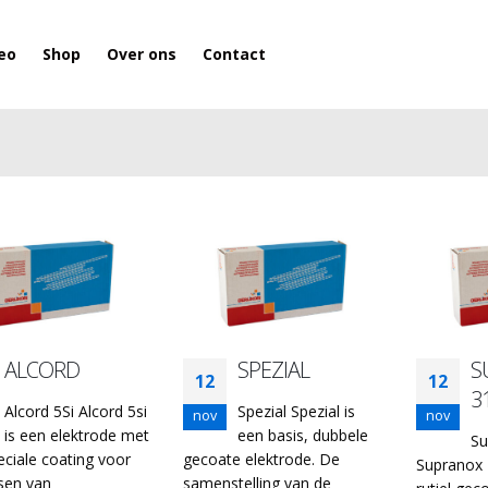
eo
Shop
Over ons
Contact
ALCORD
SPEZIAL
S
12
12
3
Alcord 5Si Alcord 5si
Spezial Spezial is
nov
nov
is een elektrode met
een basis, dubbele
Su
eciale coating voor
gecoate elektrode. De
Supranox 
ssen van
samenstelling van de