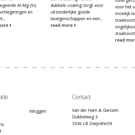
rutiel gec
legeerde Al-Mg-(Si)
dubbele coating zorgt voor
voor het 
iumlegeringen en
uitzonderlijke goede
moeilijk l
t...
laseigenschappen en een...
staalsoort
more
read more
ongelijkso
staalsoort
read mo
atie
Contact
Van der Ham & Giessen
Inloggen
Dubbelweg 3
3336 LB Zwijndrecht
ns
t