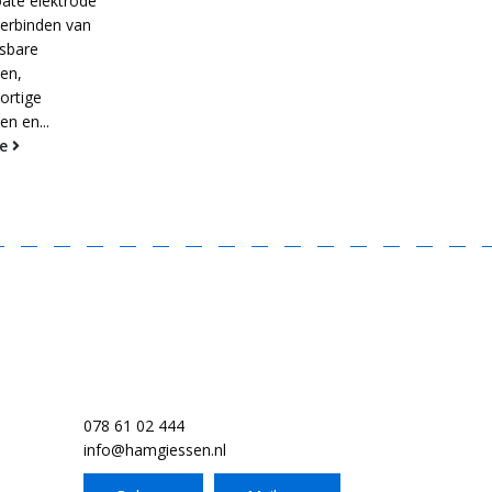
oate elektrode
verbinden van
asbare
en,
ortige
en en...
re
078 61 02 444
info@hamgiessen.nl