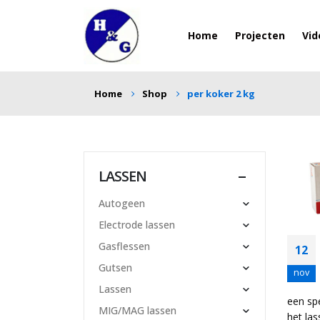
Home
Projecten
Vid
Home
Shop
per koker 2 kg
LASSEN
Autogeen
Electrode lassen
Gasflessen
12
Gutsen
nov
Lassen
een sp
MIG/MAG lassen
het la